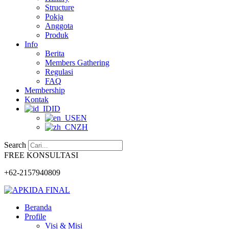
Structure
Pokja
Anggota
Produk
Info
Berita
Members Gathering
Regulasi
FAQ
Membership
Kontak
ID
EN
ZH
Search
FREE KONSULTASI
+62-2157940809
Beranda
Profile
Visi & Misi