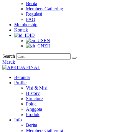
Berita
Members Gathering
Regulasi
FAQ
Membership
Kontak
ID
EN
ZH
Search
Masuk
Beranda
Profile
Visi & Misi
History
Structure
Pokja
Anggota
Produk
Info
Berita
Members Gathering