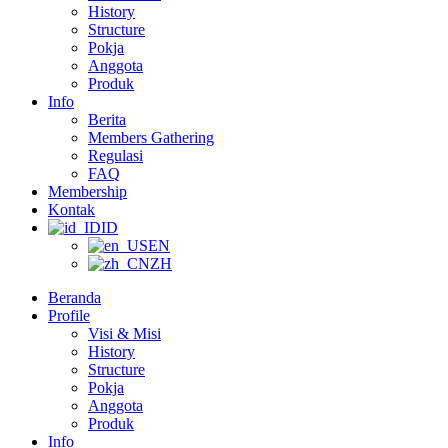
History
Structure
Pokja
Anggota
Produk
Info
Berita
Members Gathering
Regulasi
FAQ
Membership
Kontak
ID
EN
ZH
Beranda
Profile
Visi & Misi
History
Structure
Pokja
Anggota
Produk
Info