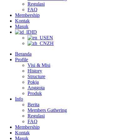
Regulasi
FAQ
Membership
Kontak
Masuk
ID
EN
ZH
Beranda
Profile
Visi & Misi
History
Structure
Pokja
Anggota
Produk
Info
Berita
Members Gathering
Regulasi
FAQ
Membership
Kontak
Masuk