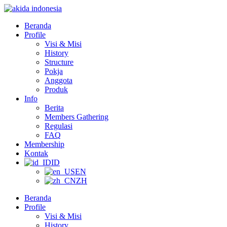
Lewati
ke
Beranda
konten
Profile
Visi & Misi
History
Structure
Pokja
Anggota
Produk
Info
Berita
Members Gathering
Regulasi
FAQ
Membership
Kontak
ID
EN
ZH
Beranda
Profile
Visi & Misi
History