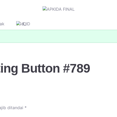
ak
ID
ing Button #789
jib ditandai
*