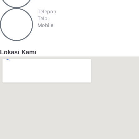
Telepon
Telp:
+62-21-57940809
Mobile:
+62-813-98872237
Lokasi Kami